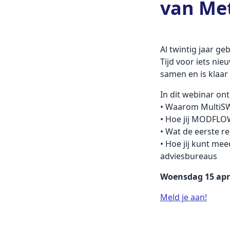
van Me
Al twintig jaar 
Tijd voor iets ni
samen en is klaa
In dit webinar ontd
• Waarom MultiSW
• Hoe jij MODFLO
• Wat de eerste re
• Hoe jij kunt me
adviesbureaus
Woensdag 15 april
Meld je aan!