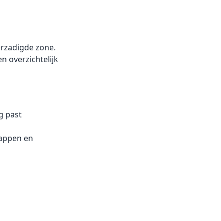
rzadigde zone.
n overzichtelijk
g past
happen en